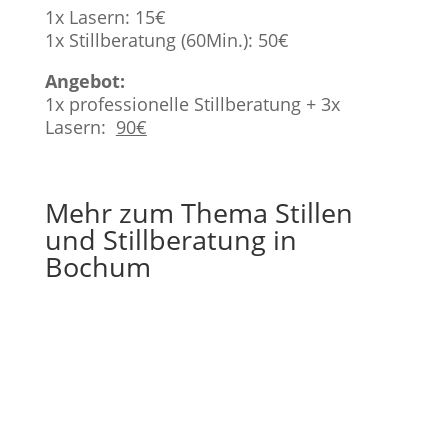
1x Lasern: 15€
1x Stillberatung (60Min.): 50€
Angebot:
1x professionelle Stillberatung + 3x
Lasern:
90€
Mehr zum Thema Stillen
und Stillberatung in
Bochum
Gerade Nachwuchs bekommen und Lust auf
Sport? Du hast gerade dein Baby bekommen
und möchtest langsam wieder aktiv werden?