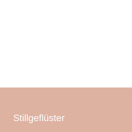
Absenden
Stillgeflüster
Melanie Kowallik
T:
+49 171 6826459
M:
info@stillgefluester.de
Stillgeflüster